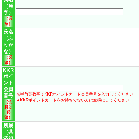
（漢
字）
（必
須）
氏名
（ふ
りが
な）
（必
須）
KKR
ポイ
ント
会員
※半角英数字でKKRポイントカード会員番号を入力してください
番号
★KKRポイントカードをお持ちでない方は空欄にしてください
（会
員は
必
須）
所属
（共
済組